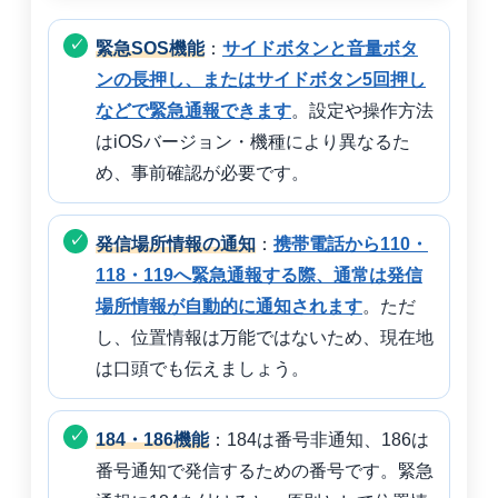
緊急SOS機能
：
サイドボタンと音量ボタ
ンの長押し、またはサイドボタン5回押し
などで緊急通報できます
。設定や操作方法
はiOSバージョン・機種により異なるた
め、事前確認が必要です。
発信場所情報の通知
：
携帯電話から110・
118・119へ緊急通報する際、通常は発信
場所情報が自動的に通知されます
。ただ
し、位置情報は万能ではないため、現在地
は口頭でも伝えましょう。
184・186機能
：184は番号非通知、186は
番号通知で発信するための番号です。緊急