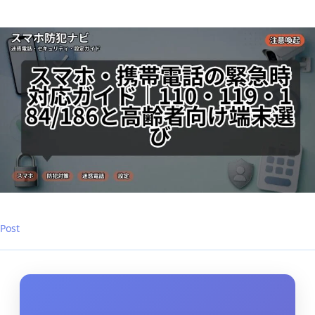
齢
者
向
け
端
末
選
び
は
Post