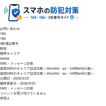
お問い合わせ
184
186
3桁電話番号
防犯
携帯キャリア
Home
SMS・メッセージ詐欺
迷惑SMSのキャリア設定比較｜docomo・au・SoftBankの違い
迷惑SMSのキャリア設定比較｜docomo・au・SoftBankの違い
公開日：2026/3/25
最終更新日：
2026/3/25
SMS・メッセージ詐欺
迷
コメントを受け付けていません
惑
管理人
SMS