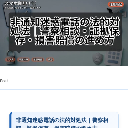
賠
償
の
進
め
方
は
Post
非通知迷惑電話の法的対処法｜警察相