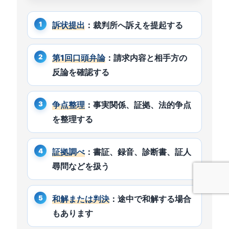
訴状提出
：裁判所へ訴えを提起する
第1回口頭弁論
：請求内容と相手方の
反論を確認する
争点整理
：事実関係、証拠、法的争点
を整理する
証拠調べ
：書証、録音、診断書、証人
尋問などを扱う
和解または判決
：途中で和解する場合
もあります