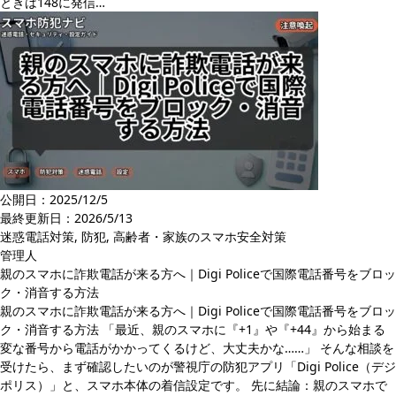
ときは148に発信…
公開日：2025/12/5
最終更新日：
2026/5/13
迷惑電話対策
,
防犯
,
高齢者・家族のスマホ安全対策
管理人
親のスマホに詐欺電話が来る方へ｜Digi Policeで国際電話番号をブロッ
ク・消音する方法
親のスマホに詐欺電話が来る方へ｜Digi Policeで国際電話番号をブロッ
ク・消音する方法 「最近、親のスマホに『+1』や『+44』から始まる
変な番号から電話がかかってくるけど、大丈夫かな……」 そんな相談を
受けたら、まず確認したいのが警視庁の防犯アプリ「Digi Police（デジ
ポリス）」と、スマホ本体の着信設定です。 先に結論：親のスマホで