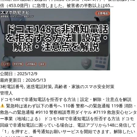
倍（453.0億円）に急増しました。被害者の半数以上は65…
公開日：2025/12/9
最終更新日：
2026/5/13
3桁電話番号
,
迷惑電話対策
,
高齢者・家族のスマホ安全対策
管理人
ドコモ148で非通知電話を拒否する方法｜設定・解除・注意点を解説
緊急時は迷わず以下の番号へ 110番 警察への緊急通報 119番 消防・
救急への緊急通報 #9110 警察相談専用ダイヤル #7119 救急安心センタ
ー事業（地域による） ドコモ148で非通知電話を拒否する方法 ドコモ
回線で非通知電話に困っている場合は、電話アプリから148に発信して
「1」を押すと、番号通知お願いサービスを開始できます。解除したい