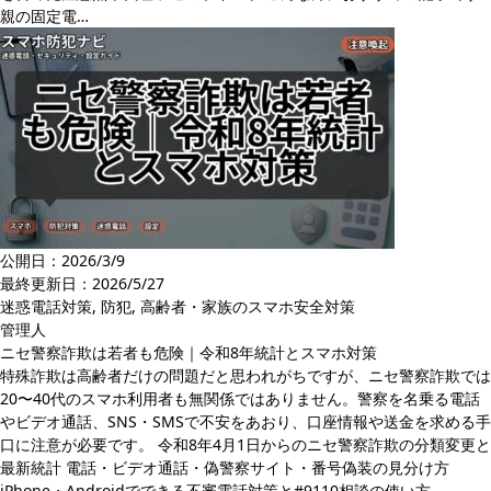
親の固定電…
公開日：2026/3/9
最終更新日：
2026/5/27
迷惑電話対策
,
防犯
,
高齢者・家族のスマホ安全対策
管理人
ニセ警察詐欺は若者も危険｜令和8年統計とスマホ対策
特殊詐欺は高齢者だけの問題だと思われがちですが、ニセ警察詐欺では
20〜40代のスマホ利用者も無関係ではありません。警察を名乗る電話
やビデオ通話、SNS・SMSで不安をあおり、口座情報や送金を求める手
口に注意が必要です。 令和8年4月1日からのニセ警察詐欺の分類変更と
最新統計 電話・ビデオ通話・偽警察サイト・番号偽装の見分け方
iPhone・Androidでできる不審電話対策と#9110相談の使い方…