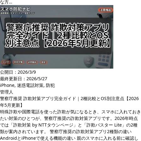
な方…
公開日：2026/3/9
最終更新日：
2026/5/27
iPhone
,
迷惑電話対策
,
防犯
管理人
警察庁推奨 詐欺対策アプリ完全ガイド｜2種比較とOS別注意点【2026
年5月更新】
特殊詐欺や国際電話を使った詐欺が気になるとき、スマホに入れておき
たい対策のひとつが、警察庁推奨の詐欺対策アプリです。2026年時点
では「詐欺対策 by NTTタウンページ」と「詐欺バスター Lite」の2種
類が案内されています。 警察庁推奨の詐欺対策アプリ2種類の違い
AndroidとiPhoneで使える機能の違い 親のスマホに入れる前に確認し