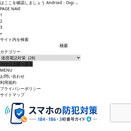
はここを確認しましょう Android：Digi …
PAGE NAVI
1
2
3
»
サイト内を検索
検
索:
カテゴリー
カ
テ
ページ上部へ戻る
ゴ
MENU
リ
お問い合わせ
ー
利用規約
プライバシーポリシー
サイトマップ