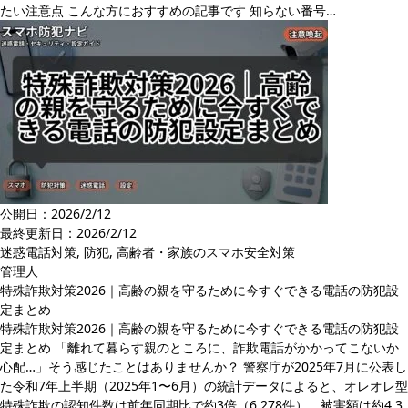
たい注意点 こんな方におすすめの記事です 知らない番号…
公開日：2026/2/12
最終更新日：
2026/2/12
迷惑電話対策
,
防犯
,
高齢者・家族のスマホ安全対策
管理人
特殊詐欺対策2026｜高齢の親を守るために今すぐできる電話の防犯設
定まとめ
特殊詐欺対策2026｜高齢の親を守るために今すぐできる電話の防犯設
定まとめ 「離れて暮らす親のところに、詐欺電話がかかってこないか
心配…」そう感じたことはありませんか？ 警察庁が2025年7月に公表し
た令和7年上半期（2025年1〜6月）の統計データによると、オレオレ型
特殊詐欺の認知件数は前年同期比で約3倍（6,278件）、被害額は約4.3