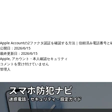
Apple Accountの2ファクタ認証を確認する方法｜信頼済み電話番号
公開日：2026/6/15
最終更新日：
2026/6/15
Apple
,
アカウント・本人確認セキュリティ
Apple
コメントを受け付けていません
Account
管理人
の
2
Post
フ
ァ
ク
タ
認
証