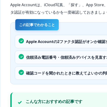
ド
Apple Accountは、iCloud写真、「探す」、Ap
の
タ認証が有効になっているかを一度確認しておきましょ
注
意
点
は
Apple Accountの2ファクタ認証がオンか確
信頼済み電話番号・信頼済みデバイスを見直す
確認コードを聞かれたときに教えてよいかの判
こんな方におすすめの記事です