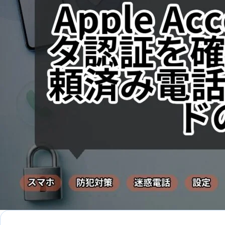
を
確
認
す
る
方
法
｜
信
頼
済
み
電
話
番
号
と
確
認
コ
ー