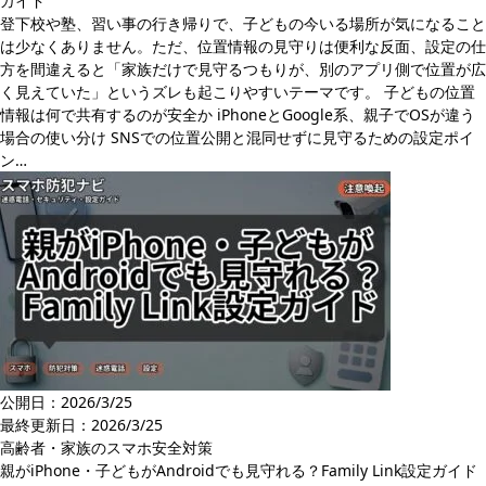
ガイド
登下校や塾、習い事の行き帰りで、子どもの今いる場所が気になること
は少なくありません。ただ、位置情報の見守りは便利な反面、設定の仕
方を間違えると「家族だけで見守るつもりが、別のアプリ側で位置が広
く見えていた」というズレも起こりやすいテーマです。 子どもの位置
情報は何で共有するのが安全か iPhoneとGoogle系、親子でOSが違う
場合の使い分け SNSでの位置公開と混同せずに見守るための設定ポイ
ン…
公開日：2026/3/25
最終更新日：
2026/3/25
高齢者・家族のスマホ安全対策
親がiPhone・子どもがAndroidでも見守れる？Family Link設定ガイド