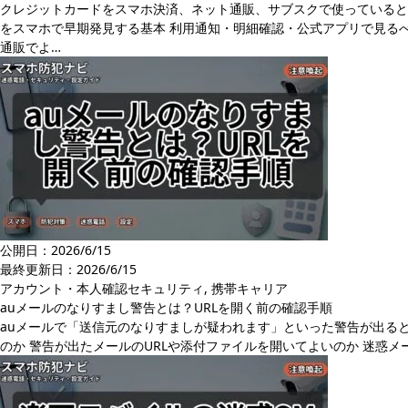
クレジットカードをスマホ決済、ネット通販、サブスクで使っていると
をスマホで早期発見する基本 利用通知・明細確認・公式アプリで見るべ
通販でよ…
公開日：2026/6/15
最終更新日：
2026/6/15
アカウント・本人確認セキュリティ
,
携帯キャリア
auメールのなりすまし警告とは？URLを開く前の確認手順
auメールで「送信元のなりすましが疑われます」といった警告が出る
のか 警告が出たメールのURLや添付ファイルを開いてよいのか 迷惑メール