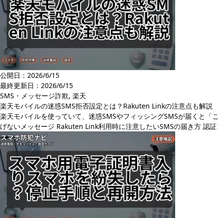
公開日：2026/6/15
最終更新日：
2026/6/15
SMS・メッセージ詐欺
,
楽天
楽天モバイルの迷惑SMS拒否設定とは？Rakuten Linkの注意点も解説
楽天モバイルを使っていて、迷惑SMSやフィッシングSMSが届くと「この
げないメッセージ Rakuten Link利用時に注意したいSMSの届き