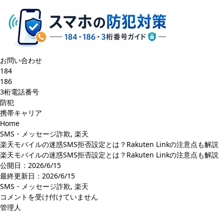
お問い合わせ
184
186
3桁電話番号
防犯
携帯キャリア
Home
SMS・メッセージ詐欺
,
楽天
楽天モバイルの迷惑SMS拒否設定とは？Rakuten Linkの注意点も解説
楽天モバイルの迷惑SMS拒否設定とは？Rakuten Linkの注意点も解説
公開日：2026/6/15
最終更新日：
2026/6/15
SMS・メッセージ詐欺
,
楽天
楽
コメントを受け付けていません
天
管理人
モ