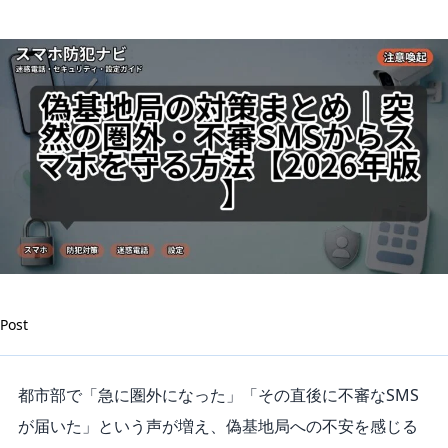
マ
ホ
を
守
る
方
法
【2026
年
版】
は
Post
都市部で「急に圏外になった」「その直後に不審なSMS
が届いた」という声が増え、偽基地局への不安を感じる