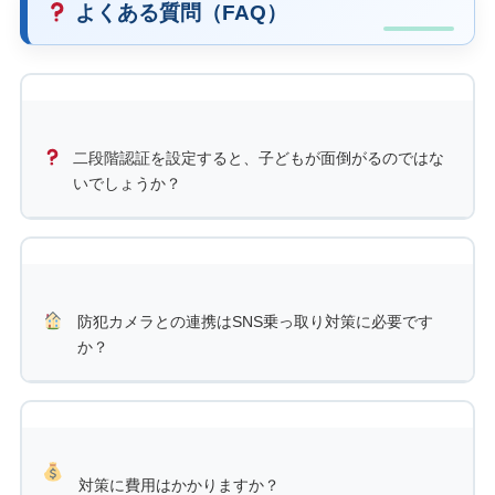
よくある質問（FAQ）
二段階認証を設定すると、子どもが面倒がるのではな
いでしょうか？
最初は面倒に感じるかもしれません。ただ、二段階認証は
「大切なアカウントを守るための鍵」と説明すると理解し
やすくなります。毎回親が介入する形ではなく、子どもの
年齢に応じて本人管理と保護者サポートのバランスを決め
防犯カメラとの連携はSNS乗っ取り対策に必要です
か？
ましょう。
必須ではありません。
防犯カメラ
や
スマホ連携防犯カメラ
は、帰宅確認や家庭の安全確認には役立ちますが、SNSの
不正ログインそのものを特定する機器ではありません。
SNS対策では、パスワード管理、二段階認証、公式ヘルプ
対策に費用はかかりますか？