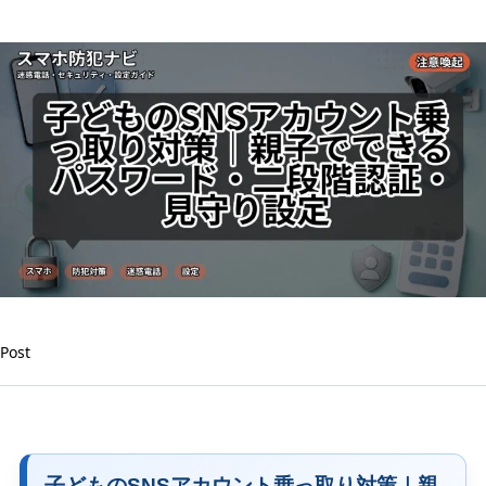
る
パ
ス
ワ
ー
ド・
二
段
階
認
証・
見
守
り
設
定
Post
は
子どものSNSアカウント乗っ取り対策｜親