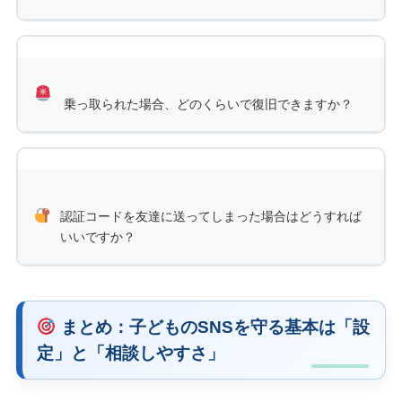
からの復旧が中心です。
基本的な対策であるパスワードの見直し、二段階認証、
Google Family LinkやAppleスクリーンタイムなどの標準機
能は無料で始められます。市販の見守りアプリや防犯カメ
ラを使う場合は、製品代やクラウド保存料金が発生するこ
乗っ取られた場合、どのくらいで復旧できますか？
とがあります。
復旧までの時間は、SNSの種類、登録メールアドレスや電
話番号の状態、本人確認の有無によって変わります。時間
を断定せず、まずは公式アプリや公式ヘルプから復旧手続
きを行い、不審な投稿やメッセージの証拠を保存しましょ
認証コードを友達に送ってしまった場合はどうすれば
いいですか？
う。
すぐにパスワードを変更し、ログイン中の端末を確認し
て、見覚えのない端末をログアウトします。二段階認証の
設定、復旧用メール、電話番号、バックアップコードも確
まとめ：子どものSNSを守る基本は「設
認してください。すでに投稿やDM被害がある場合は、スク
定」と「相談しやすさ」
リーンショットを保存して公式窓口へ報告しましょう。