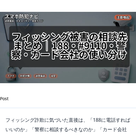
ド
会
社
の
使
い
分
け
は
Post
フィッシング詐欺に気づいた直後は、「188に電話すれば
いいのか」「警察に相談するべきなのか」「カード会社