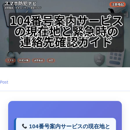
イ
ド
は
Post
104番号案内サービスの現在地と