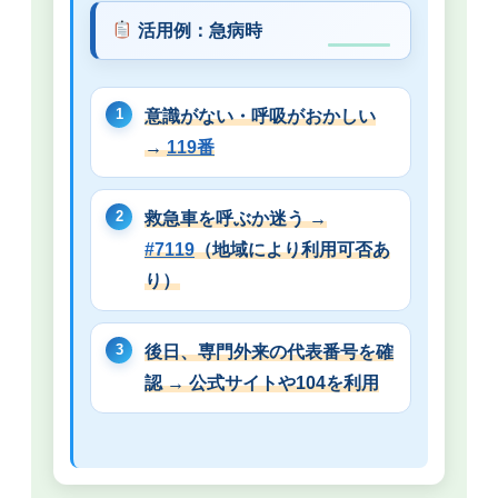
活用例：急病時
意識がない・呼吸がおかしい
→
119番
救急車を呼ぶか迷う →
#7119
（地域により利用可否あ
り）
後日、専門外来の代表番号を確
認 → 公式サイトや104を利用