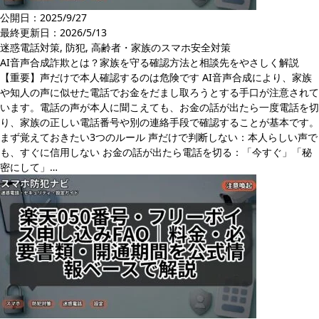
公開日：2025/9/27
最終更新日：
2026/5/13
迷惑電話対策
,
防犯
,
高齢者・家族のスマホ安全対策
AI音声合成詐欺とは？家族を守る確認方法と相談先をやさしく解説
【重要】声だけで本人確認するのは危険です AI音声合成により、家族
や知人の声に似せた電話でお金をだまし取ろうとする手口が注意されて
います。電話の声が本人に聞こえても、お金の話が出たら一度電話を切
り、家族の正しい電話番号や別の連絡手段で確認することが基本です。
まず覚えておきたい3つのルール 声だけで判断しない：本人らしい声で
も、すぐに信用しない お金の話が出たら電話を切る：「今すぐ」「秘
密にして」…